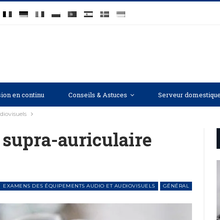
ion en continu
Conseils & Astuces
Serveur domestiqu
iovisuels
supra-auriculaire
EXAMENS DES ÉQUIPEMENTS AUDIO ET AUDIOVISUELS
GÉNÉRAL
EXAMENS DES ÉQUIPEMENTS AUDIO ET AUDIOVISUELS