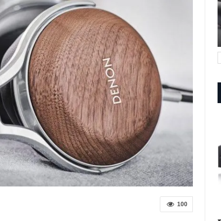
ltra
Examen Du Casque Supra-
Auriculaire Denon AH-D7200
DÉC 21, 2022
100
100