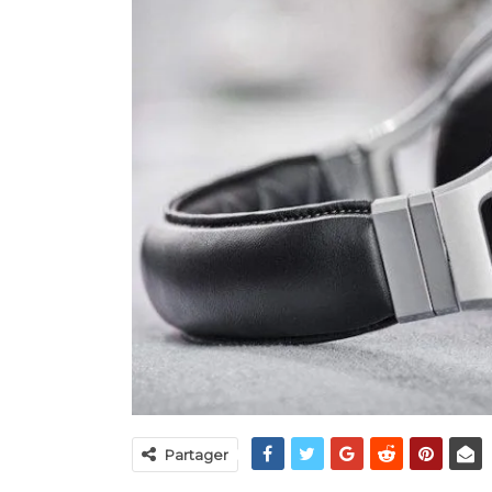
giciel De
Examen Du Lecteur Blu-Ray U
e ARC Genesis
HD OPPO Digital UDP-203
NOV 22, 2022
97
99
Partager