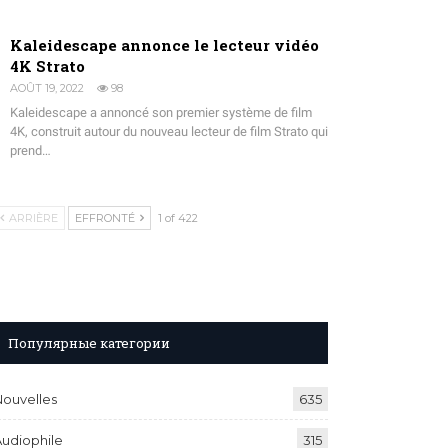
Kaleidescape annonce le lecteur vidéo
4K Strato
AOÛT 19, 2022
98
Kaleidescape a annoncé son premier système de film
4K, construit autour du nouveau lecteur de film Strato qui
prend…
ARRIÈRE
EFFRONTÉ
1 of 422
Популярные категории
Nouvelles
635
Audiophile
315