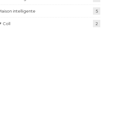
aison intelligente
5
 Coll
2