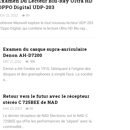
Examen Du Lecteur Blu-Ray Ultra HD
OPPO Digital UDP-203
OV 22, 2022
99
drienne Maxwell explore le tout nouveau lecteur UDP-203
'Oppo Digital, qui combine la lecture Ultra HD Blu-ray,…
Examen du casque supra-auriculaire
Denon AH-D7200
DÉC 21, 2022
100
Denon a été fondée en 1910, fabriquant à l'origine des
disques et des gramophones à simple face. La société
a…
Retour vers le futur avec le récepteur
stéréo C 725BEE de NAD
MAI 23, 2023
99
Le dernier récepteur de NAD Electronic est le NAD C
725BEE qui offre les performances de "séparé" avec la
commodité…