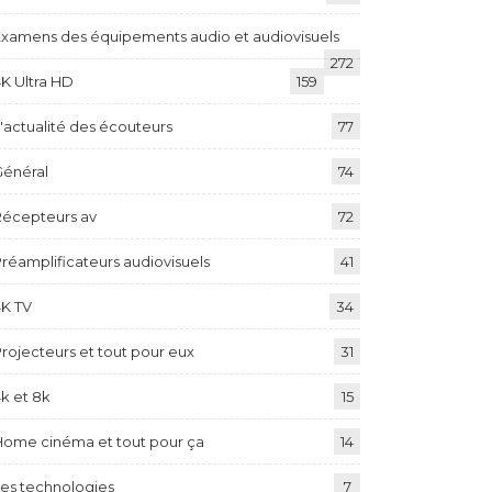
Examens des équipements audio et audiovisuels
272
K Ultra HD
159
'actualité des écouteurs
77
Général
74
Récepteurs av
72
réamplificateurs audiovisuels
41
4K TV
34
rojecteurs et tout pour eux
31
k et 8k
15
Home cinéma et tout pour ça
14
Les technologies
7