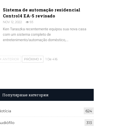
Sistema de automação residencial
Control4 EA-5 revisado
NOV 12, 2022
93
Ken Taraszka recentemente equipou sua nova casa
com um sistema completo de
entretenimento/automação doméstico,…
ANTERIOR
PRÓXIMO
1 De 416
Популярные категории
otícia
624
udiófilo
313