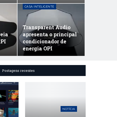
CASA INTELIGENTE
Transparent Audio
reia
apresenta o principal
RPI
condicionador de
energia OPI
Postagens recentes
NOTÍCIA
Sistema