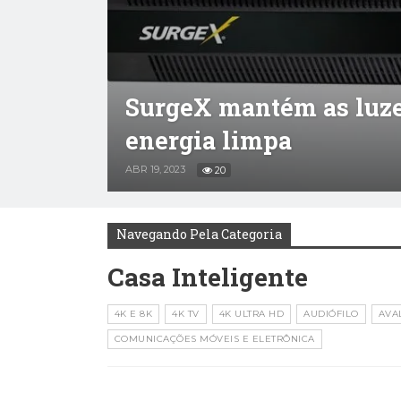
SurgeX mantém as luze
energia limpa
ABR 19, 2023
20
Navegando Pela Categoria
Casa Inteligente
4K E 8K
4K TV
4K ULTRA HD
AUDIÓFILO
AVA
COMUNICAÇÕES MÓVEIS E ELETRÔNICA
NOTÍCIAS DE FONE DE OUVIDO
AVALIAÇÕES DE EQUIPAMENTOS DE ÁUDIO E AV