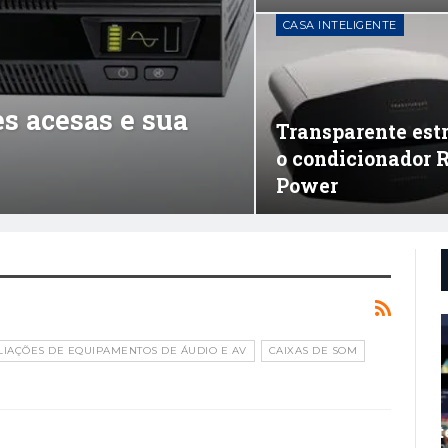
CASA INTELIGENTE
s acesas e sua
Transparente est
o condicionador 
Power
LIAÇÕES DE EQUIPAMENTOS DE ÁUDIO E AV
CAIXAS DE SOM
AUDIÓFILO
Audirvana Adiciona Suporte