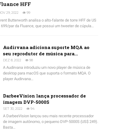
Fluance HFF
OV 29, 2022
99
rent Butterworth analisa o alto-falante de torre HFF de US
 699/par da Fluance, que possui um tweeter de cúpula…
Audirvana adiciona suporte MQA ao
seu reprodutor de música para…
DEZ 8, 2022
98
A Audirvana introduziu um novo player de música de
desktop para macOS que suporta o formato MQA. O
player Audirvana…
DarbeeVision lança processador de
imagem DVP-5000S
SET 30, 2022
94
A DarbeeVision lançou seu mais recente processador
de imagem autônomo, o pequeno DVP-5000S (US$ 249).
Basta…