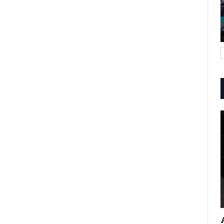
o
MQA Ao Seu Reprodutor De
Música…
DEZ 8, 2022
98