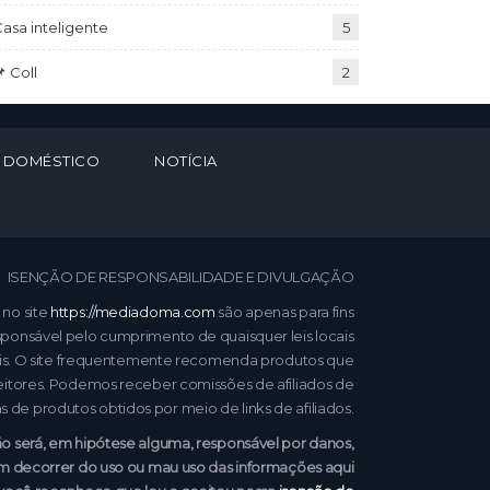
asa inteligente
5
 Coll
2
 DOMÉSTICO
NOTÍCIA
ISENÇÃO DE RESPONSABILIDADE E DIVULGAÇÃO
 no site
https://mediadoma.com
são apenas para fins
esponsável pelo cumprimento de quaisquer leis locais
veis. O site frequentemente recomenda produtos que
leitores. Podemos receber comissões de afiliados de
 de produtos obtidos por meio de links de afiliados.
o será, em hipótese alguma, responsável por danos,
sam decorrer do uso ou mau uso das informações aqui