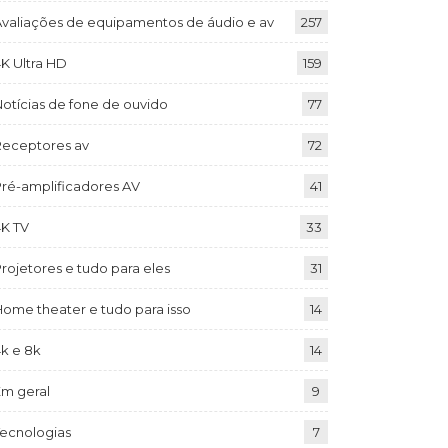
Avaliações de equipamentos de áudio e av
257
K Ultra HD
159
otícias de fone de ouvido
77
Receptores av
72
Pré-amplificadores AV
41
4K TV
33
rojetores e tudo para eles
31
ome theater e tudo para isso
14
k e 8k
14
Em geral
9
Tecnologias
7