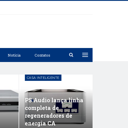
Notícia
Contatos
CASA INTELIGENTE
PS Audio lança linha
completa de
regeneradores de
energia CA