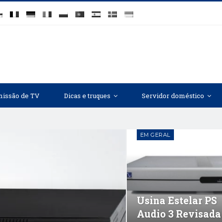
issão de TV
Dicas e truques
Servidor doméstico
EM GERAL
Usina Estelar PS
Audio 3 Revisada