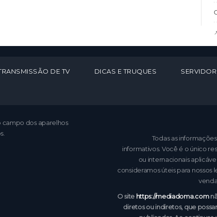
C

TRANSMISSÃO DE TV
DICAS E TRUQUES
SERVIDOR
no campo dos aparelhos
s.
Todas as informações
informativos. Você é o único r
ou internacionais aplicá
consideramos úteis para nossos 
vendas
O site
https://mediadoma.com
nã
diretos ou indiretos, que pos