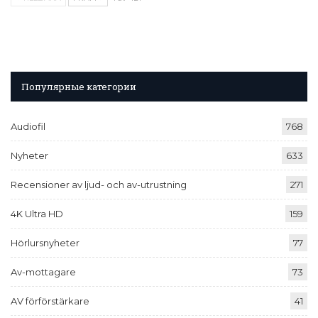
Популярные категории
Audiofil
768
Nyheter
633
Recensioner av ljud- och av-utrustning
271
4K Ultra HD
159
Hörlursnyheter
77
Av-mottagare
73
AV förförstärkare
41