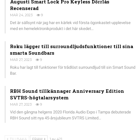
Augusti Smart Lock Pro Keyless Dörrlås
Recenserad
MAR 24, 2023
9
Det är sällsynt när jag har en kärlek vid första ögonkastet-upplevelse
med en hemelektronikprodukt i det här skedet…
Roku lägger till surroundljudsfunktioner till sina
smarta Soundbars
MAR 27, 2023
9
Roku har lagt till funktioner för trådlöst surroundljud till sin Smart Sound
Bar.
RBH Sound tillkännager Anniversary Edition
SVTRS-högtalarsystem
MAR 27, 2023
9
Vid den gångna helgens 2020 Florida Audio Expo i Tampa debuterade
RBH Sound sitt nya 45-årsjubileum SVTRS Limited…
TILLBAKA
FRAM
1 av 421