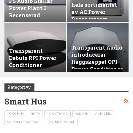
PS Audio Stellar
hela sortimentet
Power Plant 3
av AC Power
Recenserad
Regenerators
Transparent Audio
Transparent
introducerar
Debuts RPI Power
flaggskeppet OPI
Conditioner
Power Conditioner
Kategorivy:
Smart Hus
4K OCH 8K
4K TV
4K ULTRA HD
ALLMÄN
AUDIOFIL
AV FÖRFÖRSTÄRKARE
AV-MOTTAGARE