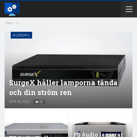
Hem
AUDIOFIL
SurgeX håller lamporna tända
och din ström ren
APR 19, 2023
22
PS Audio lanserar