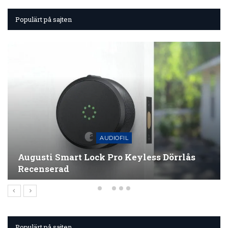
Populärt på sajten
NYHETER
s Dörrlås
Roku Lägger Till Surroundljud
Till Sina Smarta…
Populärt på sajten