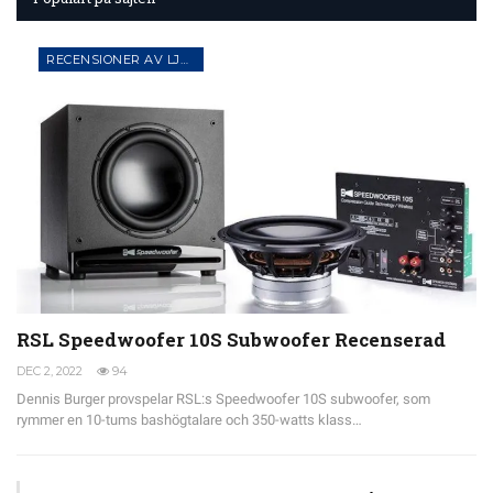
RECENSIONER AV LJUD- OCH AV-UTRUSTNING
RSL Speedwoofer 10S Subwoofer Recenserad
DEC 2, 2022
94
Dennis Burger provspelar RSL:s Speedwoofer 10S subwoofer, som
rymmer en 10-tums bashögtalare och 350-watts klass…