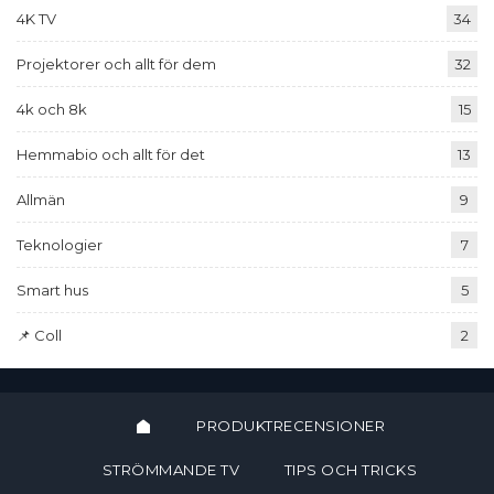
4K TV
34
Projektorer och allt för dem
32
4k och 8k
15
Hemmabio och allt för det
13
Allmän
9
Teknologier
7
Smart hus
5
📌 Coll
2
PRODUKTRECENSIONER
STRÖMMANDE TV
TIPS OCH TRICKS