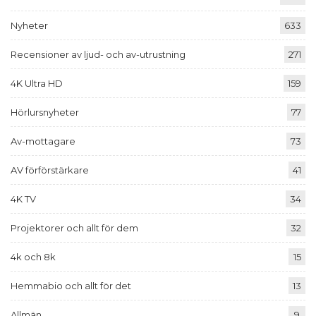
Nyheter
633
Recensioner av ljud- och av-utrustning
271
4K Ultra HD
159
Hörlursnyheter
77
Av-mottagare
73
AV förförstärkare
41
4K TV
34
Projektorer och allt för dem
32
4k och 8k
15
Hemmabio och allt för det
13
Allmän
9