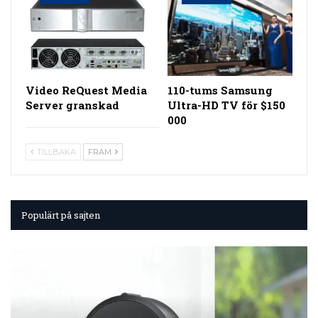
Video ReQuest Media
110-tums Samsung
Server granskad
Ultra-HD TV för $150
000
TILLBAKA
FRAM
Populärt på sajten