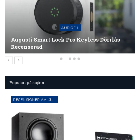
NYHETER
Roku Lägger Till Surroundljudsfunktion
Till Sina Smarta…
Populärt på sajten
RECENSIONER AV LJUD- OCH AV-UTRUSTNING