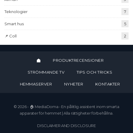
Teknologier
7
Smart hus
5
📌 Coll
2
PRODUKTRECENSIONER
STRÖMMANDE TV
TIPS OCH TRICKS
HEMMASERVER
NYHETER
KONTAKTER
© 2026 - 🏠 MediaDoma - En pålitlig assistent inom smarta
apparater för hemmet | Alla rättigheter förbehållna.
DISCLAIMER AND DISCLOSURE