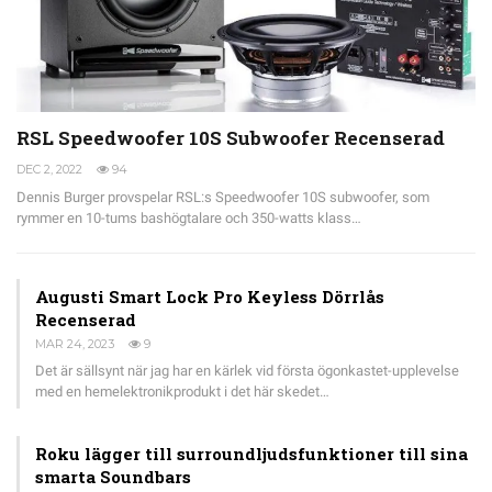
RSL Speedwoofer 10S Subwoofer Recenserad
DEC 2, 2022
94
Dennis Burger provspelar RSL:s Speedwoofer 10S subwoofer, som
rymmer en 10-tums bashögtalare och 350-watts klass…
Augusti Smart Lock Pro Keyless Dörrlås
Recenserad
MAR 24, 2023
9
Det är sällsynt när jag har en kärlek vid första ögonkastet-upplevelse
med en hemelektronikprodukt i det här skedet…
Roku lägger till surroundljudsfunktioner till sina
smarta Soundbars