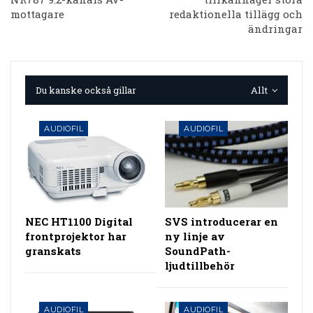
mottagare
redaktionella tillägg och
ändringar
Du kanske också gillar
Allt
AUDIOFIL
AUDIOFIL
NEC HT1100 Digital
SVS introducerar en
frontprojektor har
ny linje av
granskats
SoundPath-
ljudtillbehör
AUDIOFIL
AUDIOFIL