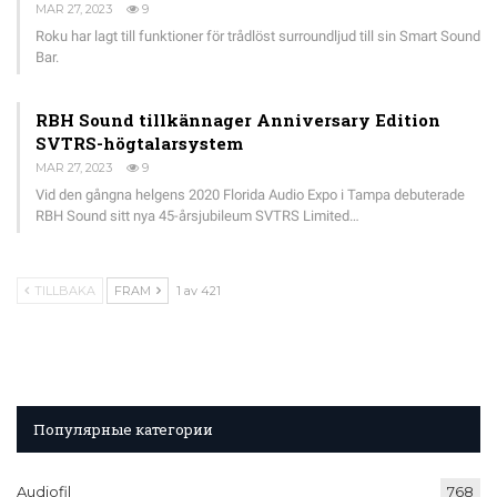
MAR 27, 2023
9
Roku har lagt till funktioner för trådlöst surroundljud till sin Smart Sound
Bar.
RBH Sound tillkännager Anniversary Edition
SVTRS-högtalarsystem
MAR 27, 2023
9
Vid den gångna helgens 2020 Florida Audio Expo i Tampa debuterade
RBH Sound sitt nya 45-årsjubileum SVTRS Limited…
TILLBAKA
FRAM
1 av 421
Популярные категории
Audiofil
768