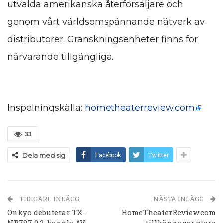
utvalda amerikanska återförsäljare och
genom vårt världsomspännande nätverk av
distributörer. Granskningsenheter finns för
närvarande tillgängliga.
Inspelningskälla:
hometheaterreview.com
33
Facebook
Twitter
Dela med sig
TIDIGARE INLÄGG
NÄSTA INLÄGG
Onkyo debuterar TX-
HomeTheaterReview.com
NR787 9.2-kanals AV-
tillkännager stora