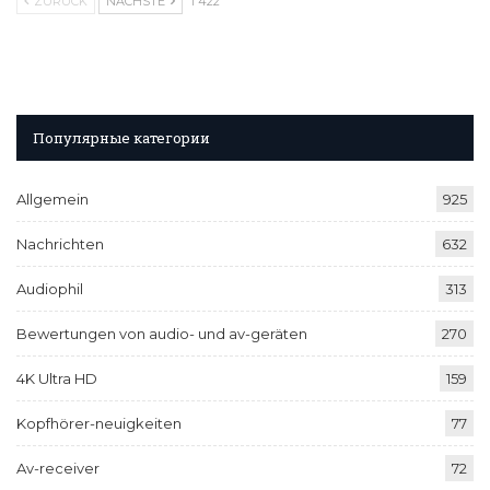
ZURÜCK
NÄCHSTE
1 422
Популярные категории
Allgemein
925
Nachrichten
632
Audiophil
313
Bewertungen von audio- und av-geräten
270
4K Ultra HD
159
Kopfhörer-neuigkeiten
77
Av-receiver
72