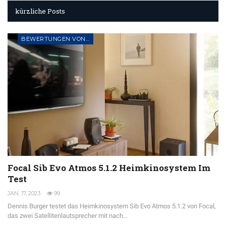
kürzliche Posts
BEWERTUNGEN VON AUDIO- UND AV-GERÄTEN
Focal Sib Evo Atmos 5.1.2 Heimkinosystem Im
Test
JAN. 17, 2023
99
Dennis Burger testet das Heimkinosystem Sib Evo Atmos 5.1.2 von Focal,
das zwei Satellitenlautsprecher mit nach…