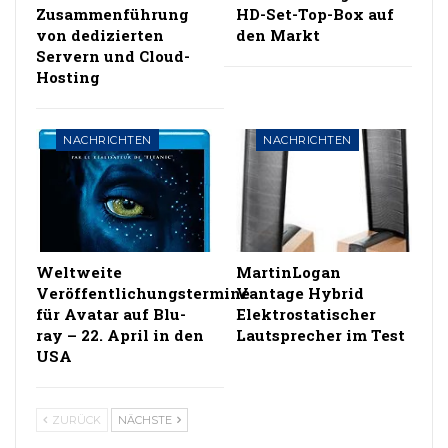
Zusammenführung
HD-Set-Top-Box auf
von dedizierten
den Markt
Servern und Cloud-
Hosting
NACHRICHTEN
NACHRICHTEN
Weltweite
MartinLogan
Veröffentlichungstermine
Vantage Hybrid
für Avatar auf Blu-
Elektrostatischer
ray – 22. April in den
Lautsprecher im Test
USA
ZURÜCK
NÄCHSTE