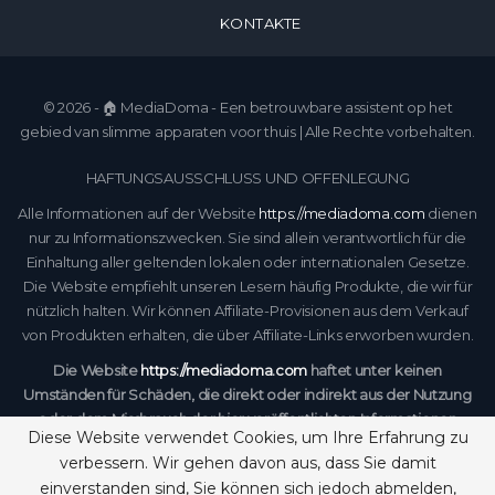
KONTAKTE
© 2026 - 🏠 MediaDoma - Een betrouwbare assistent op het
gebied van slimme apparaten voor thuis | Alle Rechte vorbehalten.
HAFTUNGSAUSSCHLUSS UND OFFENLEGUNG
Alle Informationen auf der Website
https://mediadoma.com
dienen
nur zu Informationszwecken. Sie sind allein verantwortlich für die
Einhaltung aller geltenden lokalen oder internationalen Gesetze.
Die Website empfiehlt unseren Lesern häufig Produkte, die wir für
nützlich halten. Wir können Affiliate-Provisionen aus dem Verkauf
von Produkten erhalten, die über Affiliate-Links erworben wurden.
Die Website
https://mediadoma.com
haftet unter keinen
Umständen für Schäden, die direkt oder indirekt aus der Nutzung
oder dem Missbrauch der hier veröffentlichten Informationen
Diese Website verwendet Cookies, um Ihre Erfahrung zu
entstehen. Indem Sie fortfahren, bestätigen Sie, dass Sie unseren
verbessern. Wir gehen davon aus, dass Sie damit
vollständigen
Haftungsausschluss
und unsere
einverstanden sind, Sie können sich jedoch abmelden,
Datenschutzerklärung gelesen und akzeptiert haben
.