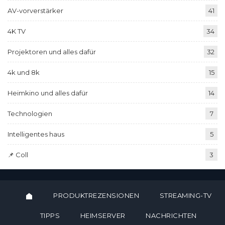
AV-vorverstärker
41
4K TV
34
Projektoren und alles dafür
32
4k und 8k
15
Heimkino und alles dafür
14
Technologien
7
Intelligentes haus
5
📌 Coll
3
PRODUKTREZENSIONEN
STREAMING-TV
TIPPS
HEIMSERVER
NACHRICHTEN