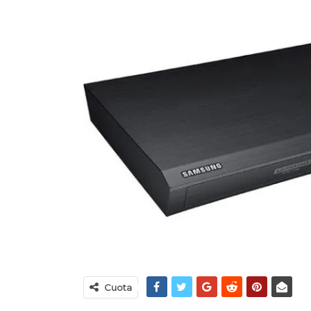
iscos Pro-Ject
Revisión Del Amplificador
Estéreo Pass Labs XA30.8
OCT 31, 2022
89
97
Cuota