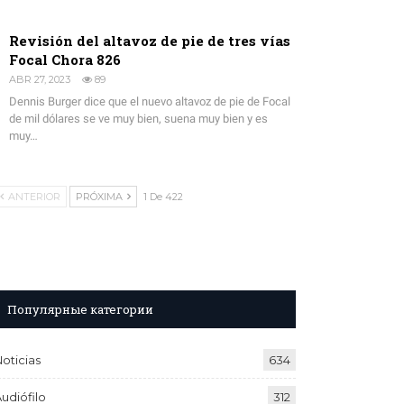
Revisión del altavoz de pie de tres vías
Focal Chora 826
ABR 27, 2023
89
Dennis Burger dice que el nuevo altavoz de pie de Focal
de mil dólares se ve muy bien, suena muy bien y es
muy…
ANTERIOR
PRÓXIMA
1 De 422
Популярные категории
oticias
634
udiófilo
312