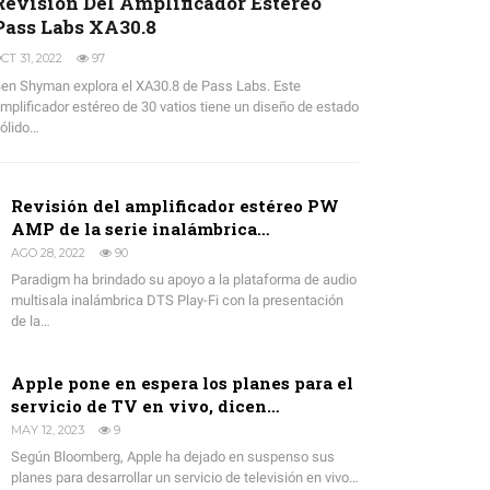
Revisión Del Amplificador Estéreo
Pass Labs XA30.8
CT 31, 2022
97
en Shyman explora el XA30.8 de Pass Labs. Este
mplificador estéreo de 30 vatios tiene un diseño de estado
ólido…
Revisión del amplificador estéreo PW
AMP de la serie inalámbrica…
AGO 28, 2022
90
Paradigm ha brindado su apoyo a la plataforma de audio
multisala inalámbrica DTS Play-Fi con la presentación
de la…
Apple pone en espera los planes para el
servicio de TV en vivo, dicen…
MAY 12, 2023
9
Según Bloomberg, Apple ha dejado en suspenso sus
planes para desarrollar un servicio de televisión en vivo…