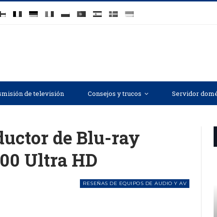
misión de televisión
Consejos y trucos
Servidor domé
ductor de Blu-ray
0 Ultra HD
RESEÑAS DE EQUIPOS DE AUDIO Y AV
AUDIÓFILO