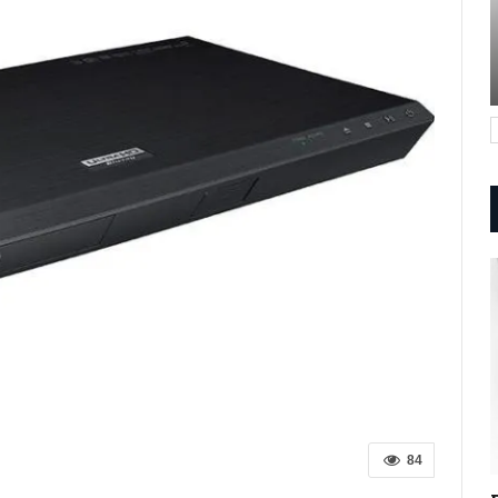
Revisión Del Amplificador
Estéreo PW AMP De La Serie…
AGO 28, 2022
90
84