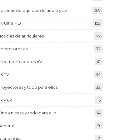
eseñas de equipos de audio y av
267
K Ultra HD
159
oticias de auriculares
77
Receptores av
72
Preamplificadores AV
41
4K TV
34
royectores y todo para ellos
32
k y 8k
15
ine en casa y todo para ello
14
General
9
Tecnologías
7