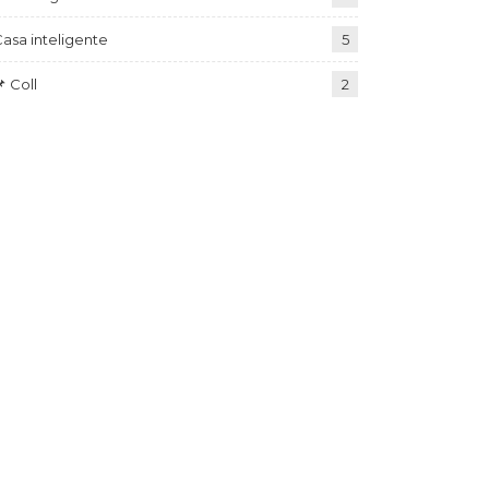
asa inteligente
5
 Coll
2