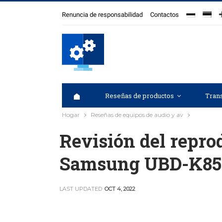
Renuncia de responsabilidad
Contactos
Reseñas de productos
Trans
Hogar
Reseñas de equipos de audio y av
Revisión del repro
Samsung UBD-K850
LAST UPDATED
OCT 4, 2022
LO
AUDIÓFILO